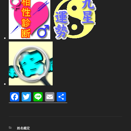
F
T
Li
E
共
a
wi
n
m
有
c
tt
e
ail
e
er
カ
姓名鑑定