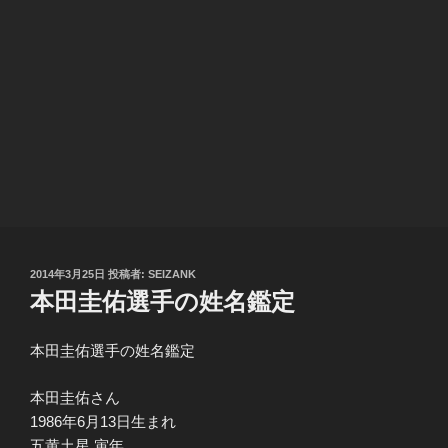
投
2014年3月25日
投稿者:
SEIZANK
稿
本田圭佑選手の姓名鑑定
日:
本田圭佑選手の姓名鑑定
本田圭佑さん
1986年6月13日生まれ
五黄土星 寅年