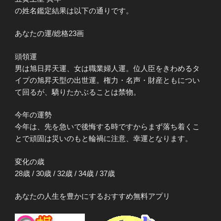
の姓名鑑定結果は以下の通りです。
あなたの運/総格23画
頭領運
男は旭日昇天運、女は職業婦人運。位人臣をきわめるタ
イプの旭昇天型の出世運。権力・名声・財産ともについ
て回るが、驕りたかぶることは禁物。
今年の運勢
今年は、先を急いで後悔する時ですからまず落ち着くこ
とで頑固は災いのもと輪禍に注意、幸運となります。
変化の歳
28歳 / 30歳 / 32歳 / 34歳 / 37歳
あなたの人生を豊かにするおすすめ無料アプリ