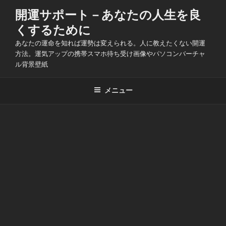
コ
開運サポート－あなたの人生を良
ン
くするために
テ
ン
あなたの運命を知れば運勢は変えられる。人に教えたくない開運
ツ
方法。運気アップの携帯スマホ待ち受け画像やパソコンバーチャ
ル背景壁紙
へ
ス
キ
メニュー
ッ
プ