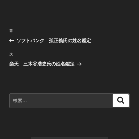
b
テ
ゴ
o
リ
ー
o
投
k
前
前
稿
の
ソフトバンク 孫正義氏の姓名鑑定
ナ
投
ビ
稿
次
次
ゲ
の
楽天 三木谷浩史氏の姓名鑑定
投
ー
稿
シ
ョ
ン
検
検
索
索: