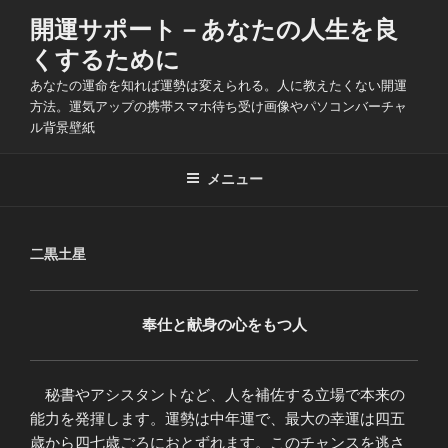
コ
開運サポート－あなたの人生を良
ン
くするために
テ
ン
あなたの運命を知れば運勢は変えられる。人に教えたくない開運
ツ
方法。運気アップの携帯スマホ待ち受け画像やパソコンバーチャ
ル背景壁紙
へ
ス
キ
メニュー
ッ
プ
二黒土星
奉仕と献身の心をもつ人
秘書やアシスタントなど、人を補佐する立場で本来の
能力を発揮します。運勢は中年運で、最大の幸運は四五
歳から四七歳ごろにおとずれます。このチャンスを逃さ